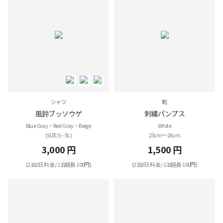
シャツ
靴
風鈴ブッソウゲ
刺繡パンプス
Blue Gray・Red Gray・Beige
White
(SIZE:S∼5L)
23cm～26cm
3,000 円
1,500 円
(2泊3日 料金 / 1泊延長 100円)
(2泊3日 料金 / 1泊延長 100円)