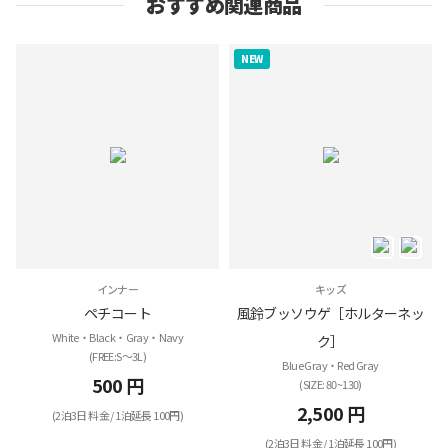
おすすめ関連商品
NEW
インナー
キッズ
ペチコート
風鈴ブッソウゲ［ホルターネッ
White・Black・Gray・Navy
ク］
(FREE:S～3L)
Blue Gray・Red Gray
500 円
(SIZE: 80~130)
2,500 円
(2泊3日 料金 / 1泊延長 100円)
(2泊3日 料金 / 1泊延長 100円)