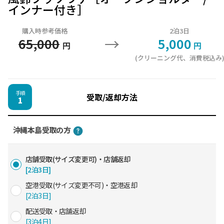
インナー付き］
購入時参考価格
2泊3日
→
65,000
5,000
円
円
(クリーニング代、消費税込み
手順
受取/返却方法
1
沖縄本島受取の方
店舗受取(サイズ変更可)・店舗返却
[2泊3日]
空港受取(サイズ変更不可)・空港返却
[2泊3日]
配送受取・店舗返却
[3泊4日]