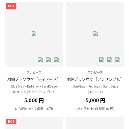
HOT
ワンピース
ワンピース
風鈴ブッソウゲ［ティアード］
風鈴ブッソウゲ［アンサンブル］
Blue Gray・Red Gray・Sand Beige
Blue Gray・Red Gray・Sand Beige
(SIZE: S~4L)チューブトップ付き
(SIZE: S~3L)
5,000 円
5,000 円
(2泊3日 料金 / 1泊延長 100円)
(2泊3日 料金 / 1泊延長 100円)
HOT