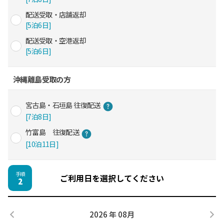
配送受取・店舗返却
[5泊6日]
配送受取・空港返却
[5泊6日]
沖縄離島受取の方
宮古島・石垣島 往復配送
[7泊8日]
竹富島 往復配送
[10泊11日]
手順
ご利用日を選択してください
2
2026 年 08月