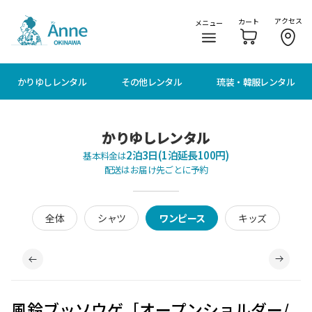
メニューに移動
本文に移動
アクセス
カート
メニュー
かりゆしレンタル
その他レンタル
琉装・韓服レンタル
かりゆしレンタル
2泊3日(1泊延長100円)
基本料金は
配送はお届け先ごとに予約
全体
シャツ
ワンピース
キッズ
風鈴ブッソウゲ［オープンショルダー/