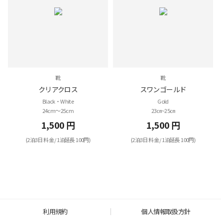
靴
靴
クリアクロス
スワンゴールド
Black・White
Gold
24cm～25cm
23㎝~25㎝
1,500 円
1,500 円
(2泊3日 料金 / 1泊延長 100円)
(2泊3日 料金 / 1泊延長 100円)
利用規約
個人情報取扱方針