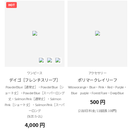
HOT
ワンピース
アクセサリー
デイゴ［フレンチスリーブ］
ポリマークレイリーフ
Powder Blue［通常丈］・Powder Blue［シ
Yelloworange・Blue・Pink・Red・Purple・
ョート丈］・Powder Blue［スーパーロング
Blue purple・Forest Flare・Deep Blue
丈・Salmon Pink［通常丈］・Salmon
500 円
Pink［ショート丈］・Salmon Pink［スーパ
ーロング
(2泊3日 料金 / 1泊延長 100円)
(SIZE: S~2L)
4,000 円