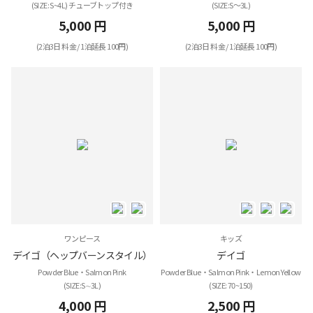
(SIZE: S~4L) チューブトップ付き
(SIZE:S～3L)
5,000 円
5,000 円
(2泊3日 料金 / 1泊延長 100円)
(2泊3日 料金 / 1泊延長 100円)
ワンピース
キッズ
デイゴ（ヘップバーンスタイル）
デイゴ
Powder Blue・Salmon Pink
Powder Blue・Salmon Pink・Lemon Yellow
(SIZE:S∼3L)
(SIZE: 70~150)
4,000 円
2,500 円