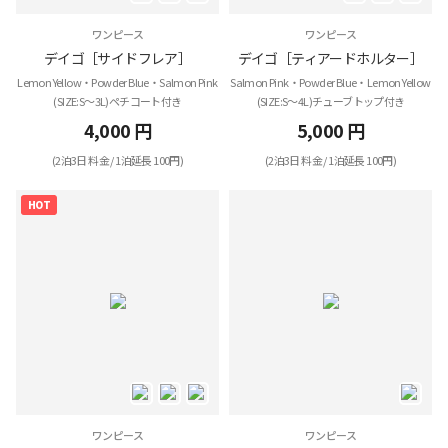
ワンピース
ワンピース
デイゴ［サイドフレア］
デイゴ［ティアードホルター］
Lemon Yellow・Powder Blue・Salmon Pink
Salmon Pink・Powder Blue・Lemon Yellow
(SIZE:S～3L)ペチコート付き
(SIZE:S～4L)チューブトップ付き
4,000 円
5,000 円
(2泊3日 料金 / 1泊延長 100円)
(2泊3日 料金 / 1泊延長 100円)
HOT
ワンピース
ワンピース