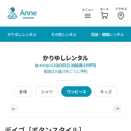
メニューに移動
本文に移動
アクセス
カート
メニュー
かりゆしレンタル
その他レンタル
琉装・韓服レンタル
かりゆしレンタル
2泊3日(1泊延長100円)
基本料金は
配送はお届け先ごとに予約
全体
シャツ
ワンピース
キッズ
デイゴ［ボタンスタイル］