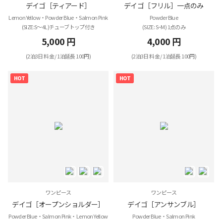
デイゴ［ティアード］
デイゴ［フリル］一点のみ
Lemon Yellow・Powder Blue・Salmon Pink
Powder Blue
(SIZE:S～4L)チューブトップ付き
(SIZE: S~M) 1点のみ
5,000 円
4,000 円
(2泊3日 料金 / 1泊延長 100円)
(2泊3日 料金 / 1泊延長 100円)
HOT
HOT
ワンピース
ワンピース
デイゴ［オープンショルダー］
デイゴ［アンサンブル］
Powder Blue・Salmon Pink・Lemon Yellow
Powder Blue・Salmon Pink