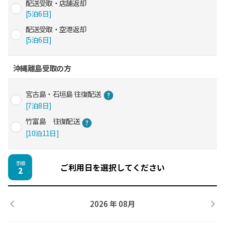
配送受取・店舗返却
[5泊6日]
配送受取・空港返却
[5泊6日]
沖縄離島受取の方
宮古島・石垣島 往復配送
[7泊8日]
竹富島 往復配送
[10泊11日]
手順
ご利用日を選択してください
2
2026 年 08月