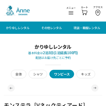
メニューに移動
本文に移動
アクセス
カート
メニュー
かりゆしレンタル
その他レンタル
琉装・韓服レンタル
かりゆしレンタル
2泊3日(1泊延長100円)
基本料金は
配送はお届け先ごとに予約
全体
シャツ
ワンピース
キッズ
モンステラ［Vネックティアード］