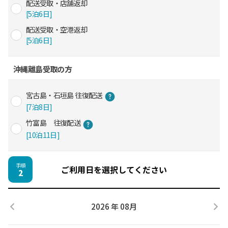
配送受取・店舗返却
[5泊6日]
配送受取・空港返却
[5泊6日]
沖縄離島受取の方
宮古島・石垣島 往復配送
[7泊8日]
竹富島 往復配送
[10泊11日]
手順
ご利用日を選択してください
2
2026 年 08月