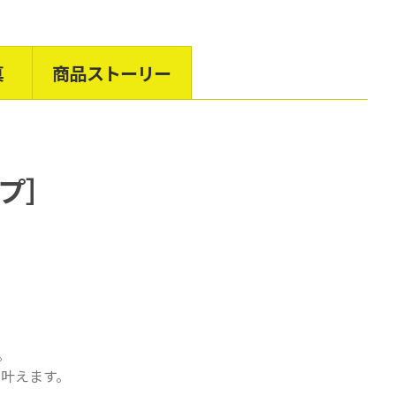
真
商品ストーリー
プ
］
。
叶えます。