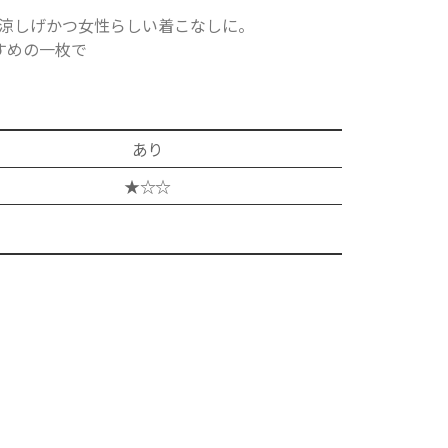
涼しげかつ女性らしい着こなしに。
すめの一枚で
あり
★☆☆
ット