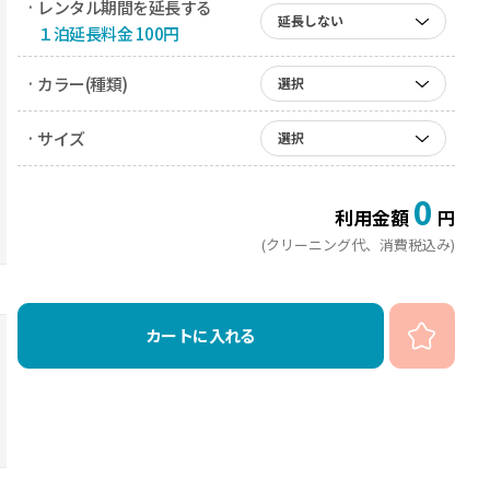
· レンタル期間を延長する
延長しない
１泊延長料金 100円
· カラー(種類)
選択
· サイズ
選択
0
利用金額
円
(クリーニング代、消費税込み)
カートに入れる