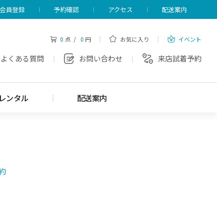
会員登録
予約確認
アクセス
配送案内
0
点 /
0
円
お気に入り
イベント
よくある質問
お問い合わせ
来店試着予約
レンタル
配送案内
約