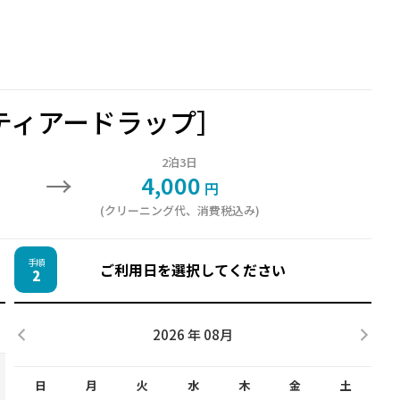
ティアードラップ］
2泊3日
→
4,000
円
(クリーニング代、消費税込み)
手順
ご利用日を選択してください
2
2026 年 08月
日
月
火
水
木
金
土