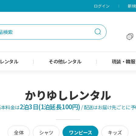
メニューに移動
本文に移動
ログイン
新規
レンタル
その他レンタル
琉装・韓服
かりゆしレンタル
2泊3日(1泊延長100円)
基本料金は
/
配送はお届け先ごとに予
全体
シャツ
ワンピース
キッズ