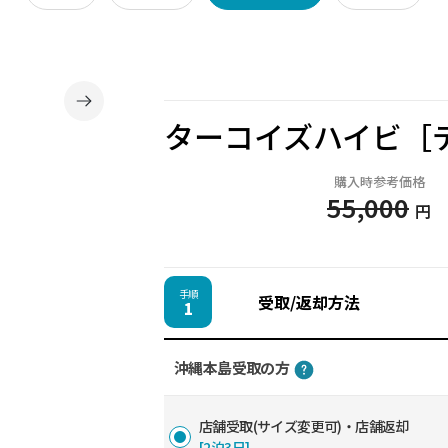
ターコイズハイビ［
購入時参考価格
55,000
円
手順
受取/返却方法
1
沖縄本島受取の方
店舗受取(サイズ変更可)・店舗返却
[2泊3日]