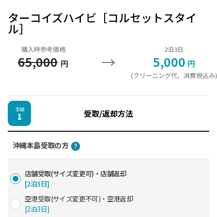
ターコイズハイビ［コルセットスタイ
ル］
購入時参考価格
2泊3日
→
65,000
5,000
円
円
(クリーニング代、消費税込み
手順
受取/返却方法
1
沖縄本島受取の方
店舗受取(サイズ変更可)・店舗返却
[2泊3日]
空港受取(サイズ変更不可)・空港返却
[2泊3日]