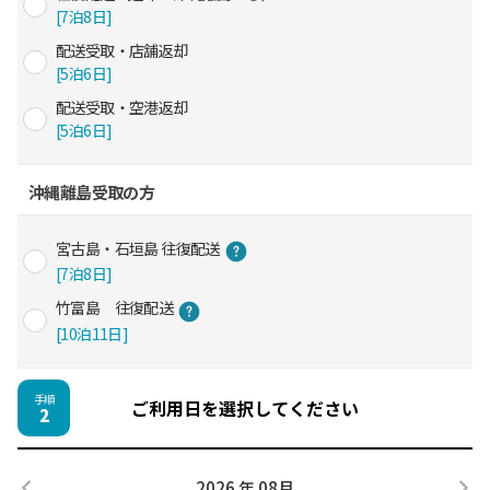
[7泊8日]
配送受取・店舗返却
[5泊6日]
配送受取・空港返却
[5泊6日]
沖縄離島受取の方
宮古島・石垣島 往復配送
[7泊8日]
竹富島 往復配送
[10泊11日]
手順
ご利用日を選択してください
2
2026 年 08月