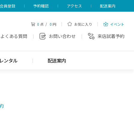
会員登録
予約確認
アクセス
配送案内
0
点 /
0
円
お気に入り
イベント
よくある質問
お問い合わせ
来店試着予約
レンタル
配送案内
約