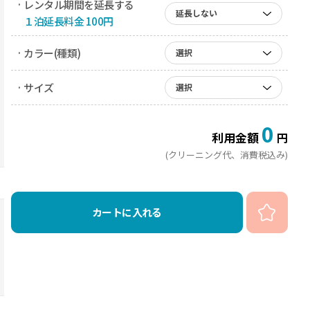
· レンタル期間を延長する
延長しない
１泊延長料金 100円
· カラー(種類)
選択
· サイズ
選択
0
利用金額
円
(クリーニング代、消費税込み)
カートに入れる