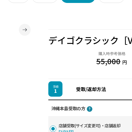
デイゴクラシック［
購入時参考価格
55,000
円
手順
受取/返却方法
1
沖縄本島受取の方
店舗受取(サイズ変更可)・店舗返却
[2泊3日]