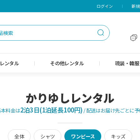
メニューに移動
本文に移動
ログイン
新規
レンタル
その他レンタル
琉装・韓服
かりゆしレンタル
2泊3日(1泊延長100円)
基本料金は
/
配送はお届け先ごとに予
全体
シャツ
ワンピース
キッズ