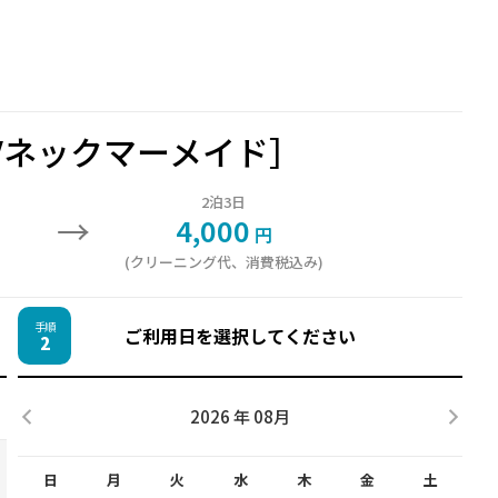
Vネックマーメイド］
2泊3日
→
4,000
円
(クリーニング代、消費税込み)
手順
ご利用日を選択してください
2
2026 年 08月
日
月
火
水
木
金
土