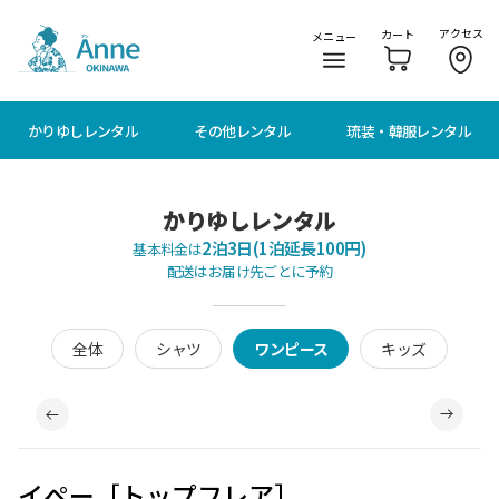
メニューに移動
本文に移動
アクセス
カート
メニュー
かりゆしレンタル
その他レンタル
琉装・韓服レンタル
かりゆしレンタル
2泊3日(1泊延長100円)
基本料金は
配送はお届け先ごとに予約
全体
シャツ
ワンピース
キッズ
イペー［トップフレア］