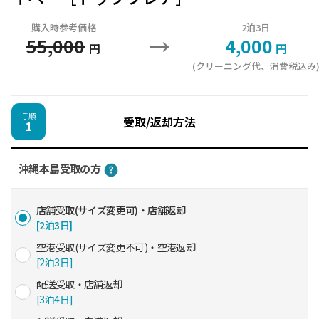
購入時参考価格
2泊3日
→
55,000
4,000
円
円
(クリーニング代、消費税込み
手順
受取/返却方法
1
沖縄本島受取の方
店舗受取(サイズ変更可)・店舗返却
[2泊3日]
空港受取(サイズ変更不可)・空港返却
[2泊3日]
配送受取・店舗返却
[3泊4日]