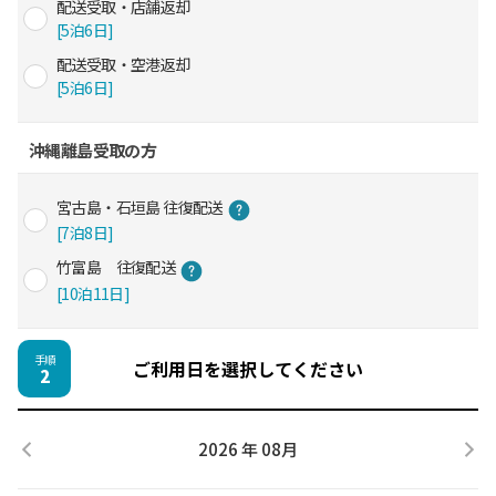
配送受取・店舗返却
[5泊6日]
配送受取・空港返却
[5泊6日]
沖縄離島受取の方
宮古島・石垣島 往復配送
[7泊8日]
竹富島 往復配送
[10泊11日]
手順
ご利用日を選択してください
2
2026 年 08月