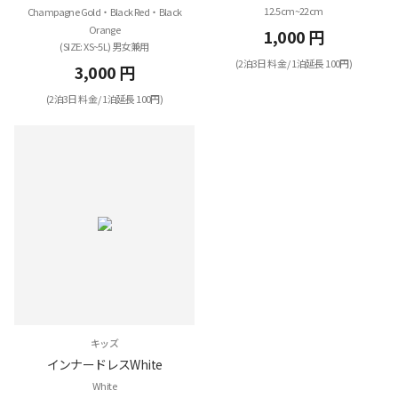
12.5cm~22cm
Champagne Gold・Black Red・Black
Orange
1,000 円
(SIZE: XS~5L) 男女兼用
(2泊3日 料金 / 1泊延長 100円)
3,000 円
(2泊3日 料金 / 1泊延長 100円)
キッズ
インナードレスWhite
White