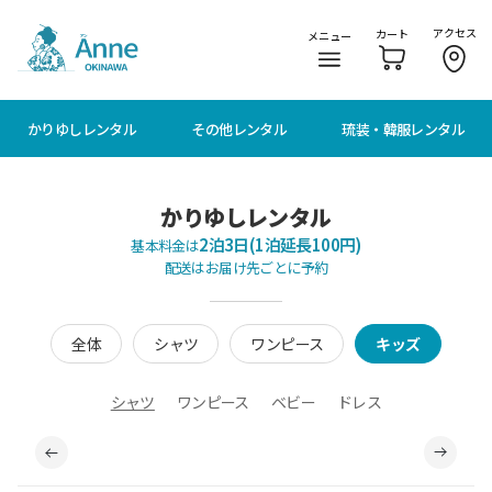
メニューに移動
本文に移動
アクセス
カート
メニュー
かりゆしレンタル
その他レンタル
琉装・韓服レンタル
かりゆしレンタル
2泊3日(1泊延長100円)
基本料金は
配送はお届け先ごとに予約
全体
シャツ
ワンピース
キッズ
シャツ
ワンピース
ベビー
ドレス