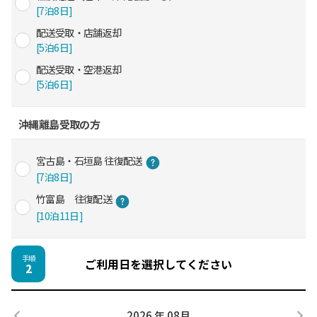
[7泊8日]
配送受取・店舗返却
[5泊6日]
配送受取・空港返却
[5泊6日]
沖縄離島受取の方
宮古島・石垣島 往復配送
[7泊8日]
竹富島 往復配送
[10泊11日]
手順
ご利用日を選択してください
2
2026 年 08月