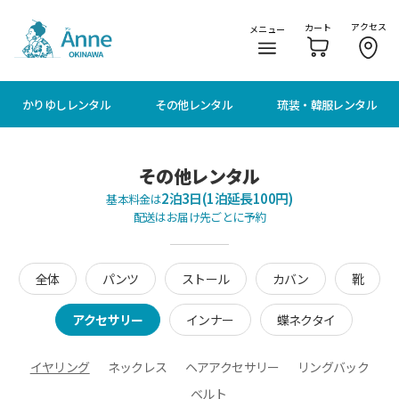
メニューに移動
本文に移動
アクセス
カート
メニュー
かりゆしレンタル
その他レンタル
琉装・韓服レンタル
その他レンタル
2泊3日(1泊延長100円)
基本料金は
配送はお届け先ごとに予約
全体
パンツ
ストール
カバン
靴
アクセサリー
インナー
蝶ネクタイ
イヤリング
ネックレス
ヘアアクセサリー
リングバック
ベルト