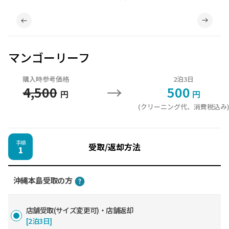
マンゴーリーフ
購入時参考価格
2泊3日
→
4,500
500
円
円
(クリーニング代、消費税込み
手順
受取/返却方法
1
沖縄本島受取の方
店舗受取(サイズ変更可)・店舗返却
[2泊3日]