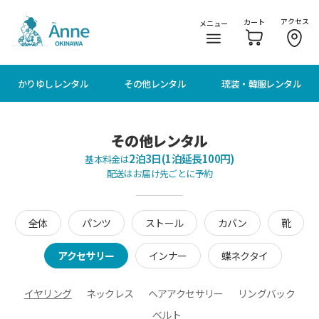
メニューに移動
本文に移動
アクセス
カート
メニュー
かりゆしレンタル
その他レンタル
琉装・韓服レンタル
その他レンタル
2泊3日(1泊延長100円)
基本料金は
配送はお届け先ごとに予約
全体
パンツ
ストール
カバン
靴
アクセサリー
インナー
蝶ネクタイ
イヤリング
ネックレス
ヘアアクセサリー
リングバック
ベルト