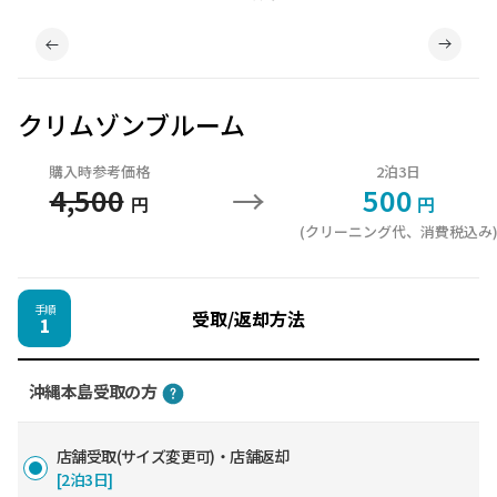
クリムゾンブルーム
購入時参考価格
2泊3日
→
4,500
500
円
円
(クリーニング代、消費税込み
手順
受取/返却方法
1
沖縄本島受取の方
店舗受取(サイズ変更可)・店舗返却
[2泊3日]