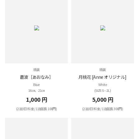
琉装
琉装
蒼波［あおなみ］
月桃花 [Anne オリジナル]
Blue
White
16㎝、21㎝
(SIZE:S∼2L)
1,000 円
5,000 円
(2泊3日 料金 / 1泊延長 100円)
(2泊3日 料金 / 1泊延長 300円)