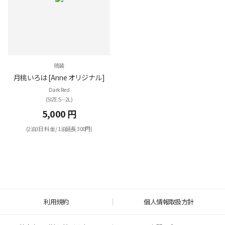
琉装
月桃いろは [Anne オリジナル]
Dark Red
(SIZE:S∼2Ⅼ)
5,000 円
(2泊3日 料金 / 1泊延長 300円)
利用規約
個人情報取扱方針