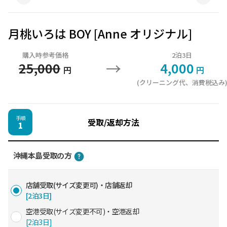
月桃いろは BOY [Anne オリジナル]
購入時参考価格
2泊3日
→
25,000
4,000
円
円
(クリーニング代、消費税込み
手順
受取/返却方法
1
沖縄本島受取の方
店舗受取(サイズ変更可)・店舗返却
[2泊3日]
空港受取(サイズ変更不可)・空港返却
[2泊3日]