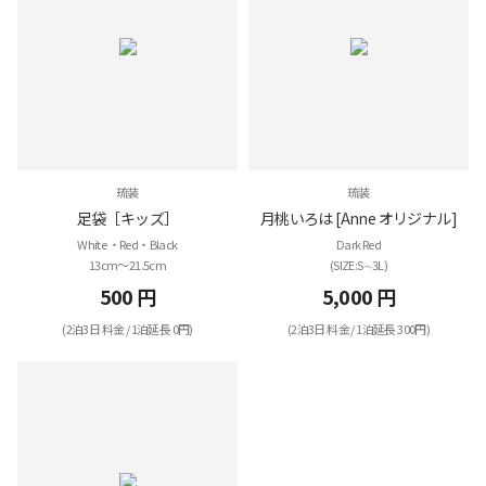
琉装
琉装
足袋［キッズ］
月桃いろは [Anne オリジナル]
White ・Red・Black
Dark Red
13cm～21.5cm
(SIZE:S∼3Ⅼ)
500 円
5,000 円
(2泊3日 料金 / 1泊延長 0円)
(2泊3日 料金 / 1泊延長 300円)