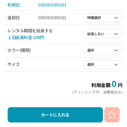
· 利用日
0000年00月00日
· 返却日
0000年00月00日
時間選択
· レンタル期間を延長する
延長しない
１泊延長料金 100円
· カラー(種類)
選択
· サイズ
選択
0
利用金額
円
(クリーニング代、消費税込み)
カートに入れる