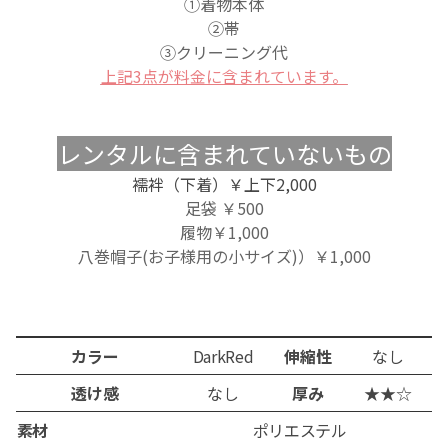
①着物本体
②帯
③クリーニング代
上記3点が料金に含まれています。
レンタルに含まれていないもの
襦袢（下着）￥上下2,000
足袋 ￥500
履物 ￥1,000
八巻帽子
(お子様用の小サイズ)
）￥1,000
カラー
DarkRed
伸縮性
なし
透け感
なし
厚み
★★☆
素材
ポリエステル