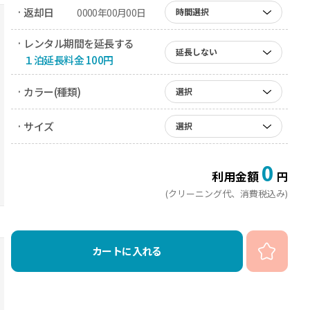
· 返却日
0000年00月00日
時間選択
· レンタル期間を延長する
延長しない
１泊延長料金 100円
· カラー(種類)
選択
· サイズ
選択
0
利用金額
円
(クリーニング代、消費税込み)
カートに入れる