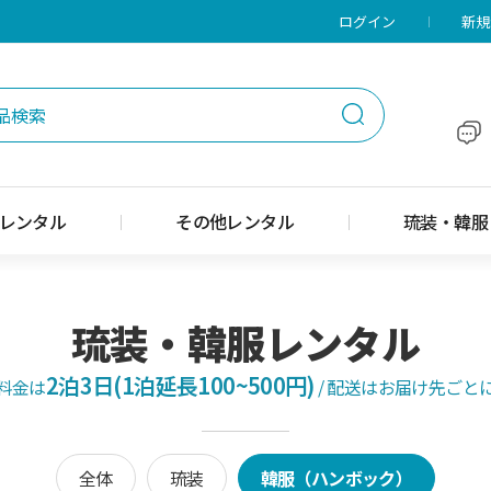
メニューに移動
本文に移動
ログイン
新規
レンタル
その他レンタル
琉装・韓服
琉装・韓服レンタル
2泊3日(1泊延長100~500円)
料金は
/
配送はお届け先ごと
全体
琉装
韓服（ハンボック）