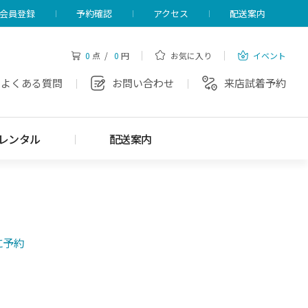
会員登録
予約確認
アクセス
配送案内
0
点 /
0
円
お気に入り
イベント
よくある質問
お問い合わせ
来店試着予約
レンタル
配送案内
に予約