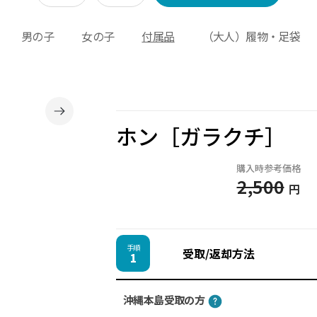
男の子
女の子
付属品
（大人）履物・足袋
ホン［ガラクチ］
購入時参考価格
2,500
円
手順
受取/返却方法
1
沖縄本島受取の方