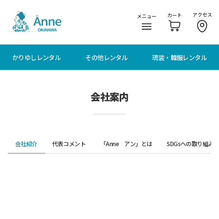
メニューに移動
本文に移動
アクセス
カート
メニュー
かりゆしレンタル
その他レンタル
琉装・韓服レンタル
会社案内
会社紹介
代表コメント
「Anne アン」とは
SDGsへの取り組み