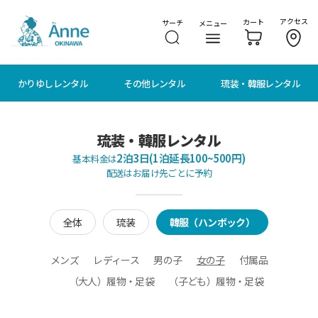
メニューに移動
本文に移動
アクセス
カート
サーチ
メニュー
かりゆしレンタル
その他レンタル
琉装・韓服レンタル
琉装・韓服レンタル
2泊3日(1泊延長100~500円)
基本料金は
配送はお届け先ごとに予約
全体
琉装
韓服（ハンボック）
メンズ
レディース
男の子
女の子
付属品
（大人）履物・足袋
（子ども）履物・足袋