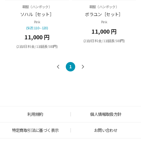
韓服（ハンボック）
韓服（ハンボック）
ソハル［セット］
ボラユン［セット］
Pink
Pink
(SIZE:110∼120)
11,000 円
11,000 円
(2泊3日 料金 / 1泊延長 500円)
(2泊3日 料金 / 1泊延長 500円)
1
利用規約
個人情報取扱方針
特定商取引法に基づく表示
お問い合わせ