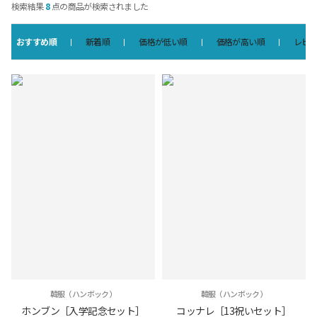
検索結果
8
点の商品が検索されました
おすすめ順
新着順
価格が低い順
価格が高い順
レビ
韓服（ハンボック）
韓服（ハンボック）
ホンブン［入学記念セット］
コッナレ［13祝いセット］