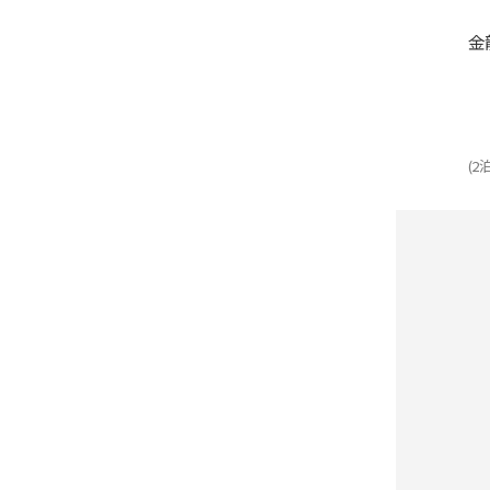
竹富島 往復配送
[10泊11日]
金
(2