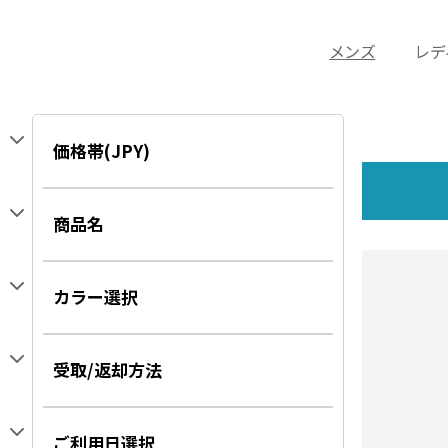
メンズ
レデ
価格帯(JPY)
すべて
商品名
～ ¥ 1,000
月桃ファンタジー
¥ 1,000 ～ ¥ 2,000
カラー選択
サガリバナ
¥ 2,000 ～ ¥ 3,000
デイゴクラシック
¥ 3,000 ～ ¥ 4,000
全カラー
受取/返却方法
モンステラ
¥ 4,000 ～ ¥ 5,000
ホワイト系
デイゴ
¥ 5,000 ～ ¥ 6,000
沖縄本島受取の方
イエロー系
ご利用日選択
風鈴ブッソウゲ