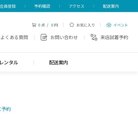
会員登録
予約確認
アクセス
配送案内
0
点 /
0
円
お気に入り
イベント
よくある質問
お問い合わせ
来店試着予約
レンタル
配送案内
に予約