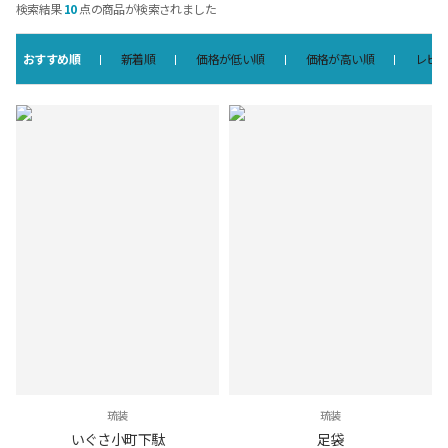
検索結果
10
点の商品が検索されました
おすすめ順
新着順
価格が低い順
価格が高い順
レビ
琉装
琉装
いぐさ小町下駄
足袋