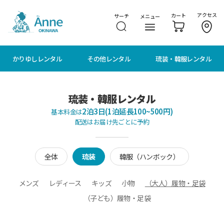
メニューに移動
本文に移動
アクセス
カート
サーチ
メニュー
かりゆしレンタル
その他レンタル
琉装・韓服レンタル
琉装・韓服レンタル
2泊3日(1泊延長100~500円)
基本料金は
配送はお届け先ごとに予約
全体
琉装
韓服（ハンボック）
メンズ
レディース
キッズ
小物
（大人）履物・足袋
（子ども）履物・足袋