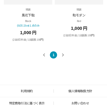
琉装
琉装
黒花下駄
和モダン
Black
Red
(SIZE: 23㎝)１点のみ
1,000 円
1,000 円
(2泊3日 料金 / 1泊延長 100円)
(2泊3日 料金 / 1泊延長 100円)
1
利用規約
個人情報取扱方針
特定商取引法に基づく表示
お問い合わせ