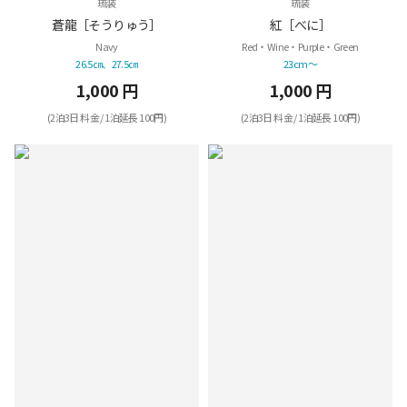
琉装
琉装
蒼龍［そうりゅう］
紅［べに］
Navy
Red・Wine・Purple・Green
26.5㎝、27.5㎝
23cm～
1,000 円
1,000 円
(2泊3日 料金 / 1泊延長 100円)
(2泊3日 料金 / 1泊延長 100円)